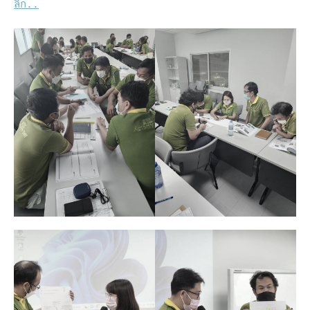
ลิ๊ก..