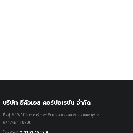
บริษัท อีคิวเอส คอร์ปอเรชั่น จำกัด
ที่อยู่: 599/104 ถนนรัชดาภิเษก แขวงจตุจักร เขตจตุจักร
กรุงเทพฯ 10900
โทรศัพท์:
0-2192-1847-8