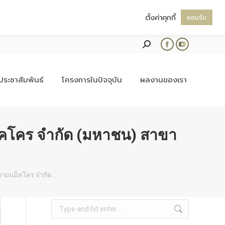
ตั้งค่าคุกกี้
ยอมรับ
Search:
Facebook
YouTube
page
page
opens
opens
ประชาสัมพันธ์
โครงการในปัจจุบัน
ผลงานของเรา
in
in
new
new
window
window
คโคร จำกัด (มหาชน) สาขา
ยามแม็คโคร จำกัด…
Search: