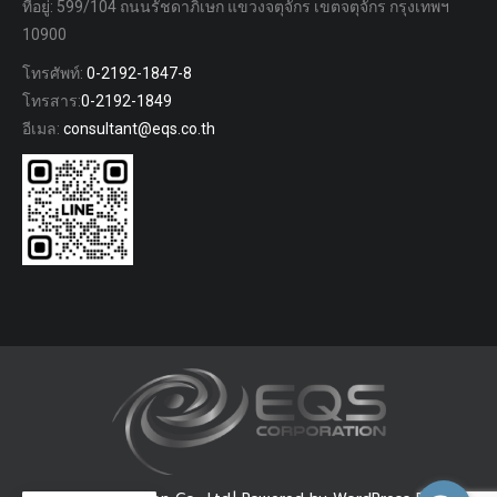
ที่อยู่: 599/104 ถนนรัชดาภิเษก แขวงจตุจักร เขตจตุจักร กรุงเทพฯ
10900
โทรศัพท์:
0-2192-1847-8
โทรสาร:
0-2192-1849
อีเมล:
consultant@eqs.co.th