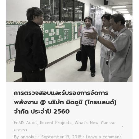
การตรวจสอบและรับรองการจัดการ
พลังงาน @ บริษัท มิตซูมิ (ไทยแลนด์)
จำกัด ประจำปี 2560
EnMS Audit
,
Recent Projects
,
What's New
,
กิจกรรม
ของเรา
By
anookul
September 13, 2018
Leave a comment