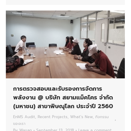
การตรวจสอบและรับรองการจัดการ
พลังงาน @ บริษัท สยามแม็คโคร จำกัด
(มหาชน) สาขาพิษณุโลก ประจำปี 2560
EnMS Audit
,
Recent Projects
,
What's New
,
กิจกรรม
ของเรา
By
Wasan
September 13, 2018
Leave a comment