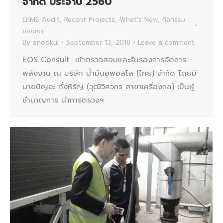
จำกัด ประจำปี 2560
EnMS Audit
,
Recent Projects
,
What's New
,
กิจกรรม
ของเรา
By
anookul
September 13, 2018
Leave a comment
EQS Consult เข้าตรวจสอบและรับรองการจัดการ
พลังงาน ณ บริษัท น้ำมันอพอลโล (ไทย) จำกัด โดยมี
นายปัญจะ ทั่งหิรัญ (วุฒิวิศวกร สาขาเครื่องกล) เป็นผู้
ชำนาญการ นำการตรวจฯ