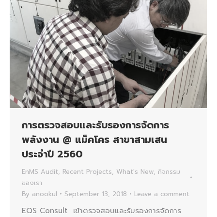
การตรวจสอบและรับรองการจัดการ
พลังงาน @ แม็คโคร สาขาสามเสน
ประจำปี 2560
EnMS Audit
,
Recent Projects
,
What's New
,
กิจกรรม
ของเรา
By
anookul
September 13, 2018
Leave a comment
EQS Consult เข้าตรวจสอบและรับรองการจัดการ