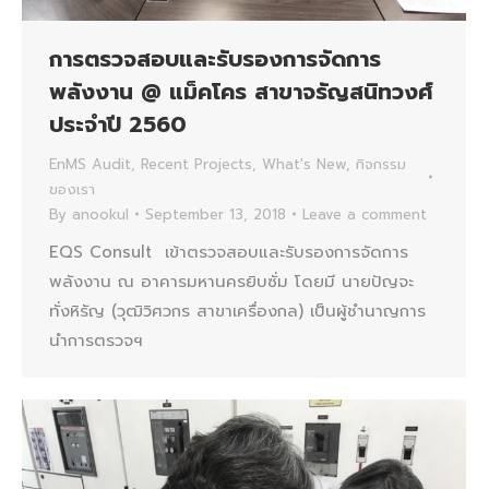
การตรวจสอบและรับรองการจัดการ
พลังงาน @ แม็คโคร สาขาจรัญสนิทวงศ์
ประจำปี 2560
EnMS Audit
,
Recent Projects
,
What's New
,
กิจกรรม
ของเรา
By
anookul
September 13, 2018
Leave a comment
EQS Consult เข้าตรวจสอบและรับรองการจัดการ
พลังงาน ณ อาคารมหานครยิบซั่ม โดยมี นายปัญจะ
ทั่งหิรัญ (วุฒิวิศวกร สาขาเครื่องกล) เป็นผู้ชำนาญการ
นำการตรวจฯ