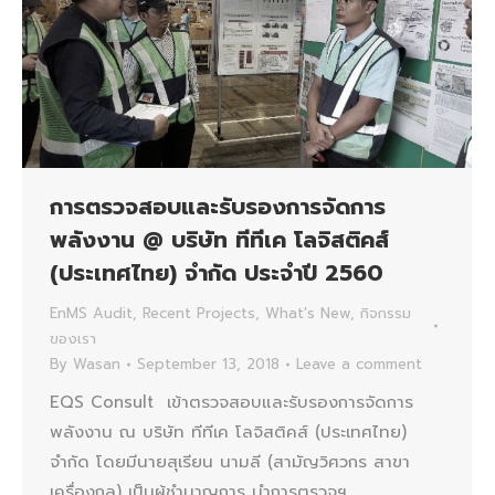
การตรวจสอบและรับรองการจัดการ
พลังงาน @ บริษัท ทีทีเค โลจิสติคส์
(ประเทศไทย) จำกัด ประจำปี 2560
EnMS Audit
,
Recent Projects
,
What's New
,
กิจกรรม
ของเรา
By
Wasan
September 13, 2018
Leave a comment
EQS Consult เข้าตรวจสอบและรับรองการจัดการ
พลังงาน ณ บริษัท ทีทีเค โลจิสติคส์ (ประเทศไทย)
จำกัด โดยมีนายสุเรียน นามลี (สามัญวิศวกร สาขา
เครื่องกล) เป็นผู้ชำนาญการ นำการตรวจฯ