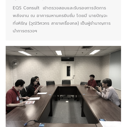
EQS Consult เข้าตรวจสอบและรับรองการจัดการ
พลังงาน ณ อาคารมหานครยิบซั่ม โดยมี นายปัญจะ
ทั่งหิรัญ (วุฒิวิศวกร สาขาเครื่องกล) เป็นผู้ชำนาญการ
นำการตรวจฯ