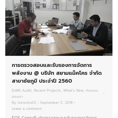
การตรวจสอบและรับรองการจัดการ
พลังงาน @ บริษัท สยามแม็คโคร จำกัด
สาขาชัยภูมิ ประจำปี 2560
EnMS Audit
,
Recent Projects
,
What's New
,
กิจกรรม
ของเรา
By
tonscitu02
September 5, 2018
Leave a comment
EQS Consult เข้าตรวจสอบและรับรองการจัดการ