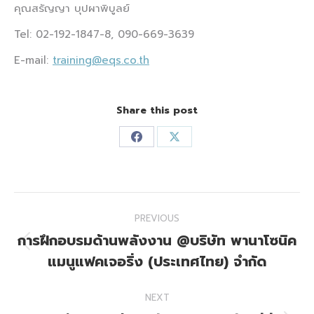
คุณสรัญญา บุปผาพิบูลย์
Tel: 02-192-1847-8, 090-669-3639
E-mail:
training@eqs.co.th
Share this post
Share
Share
on
on
Facebook
X
Post
PREVIOUS
navigation
การฝึกอบรมด้านพลังงาน @บริษัท พานาโซนิค
Previous
แมนูแฟคเจอริ่ง (ประเทศไทย) จํากัด
post:
NEXT