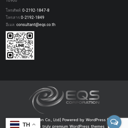
10900
โทรศัพท์:
0-2192-1847-8
โทรสาร:
0-2192-1849
อีเมล:
consultant@eqs.co.th
© EQS Corporation Co., Ltd.| Powered by WordPress Dream-
TH
Theme — truly
premium WordPress themes