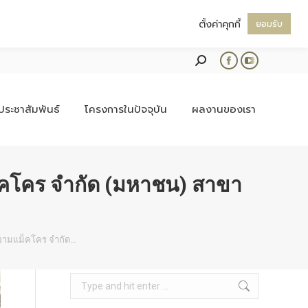
ตั้งค่าคุกกี้
ยอมรับ
Search:
Facebook
YouTube
page
page
opens
opens
ประชาสัมพันธ์
โครงการในปัจจุบัน
ผลงานของเรา
in
in
new
new
window
window
คโคร จำกัด (มหาชน) สาขา
ยามแม็คโคร จำกัด…
Search: