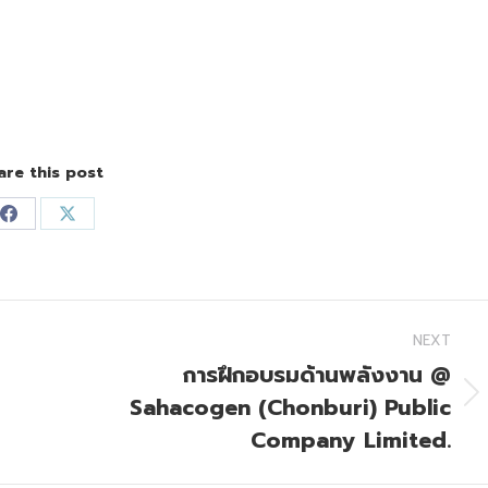
are this post
Share
Share
on
on
Facebook
X
NEXT
การฝึกอบรมด้านพลังงาน @
Sahacogen (Chonburi) Public
Next
post:
Company Limited.