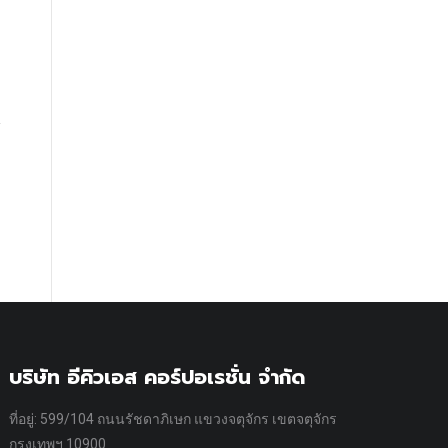
บริษัท อีคิวเอส คอร์ปอเรชั่น จำกัด
ที่อยู่: 599/104 ถนนรัชดาภิเษก แขวงจตุจักร เขตจตุจักร
กรุงเทพฯ 10900