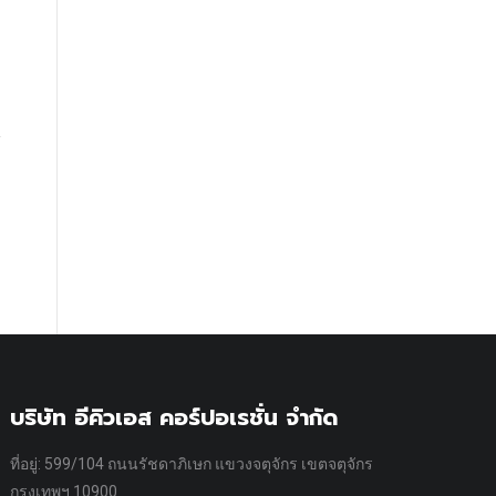
บริษัท อีคิวเอส คอร์ปอเรชั่น จำกัด
ที่อยู่: 599/104 ถนนรัชดาภิเษก แขวงจตุจักร เขตจตุจักร
กรุงเทพฯ 10900