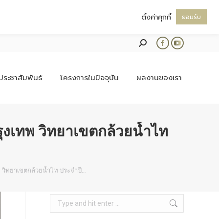
ตั้งค่าคุกกี้
ยอมรับ
Search:
Facebook
YouTube
page
page
opens
opens
ประชาสัมพันธ์
โครงการในปัจจุบัน
ผลงานของเรา
in
in
new
new
window
window
งเทพ วิทยาเขตกล้วยน้ำไท
วิทยาเขตกล้วยน้ำไท ประจำปี…
Search: