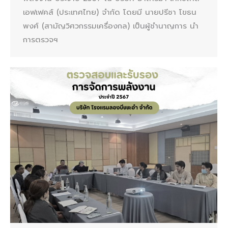
เอฟเฟคส์ (ประเทศไทย) จำกัด โดยมี นายปรีชา โขธน
พงศ์ (สามัญวิศวกรรมเครื่องกล) เป็นผู้ชำนาญการ นำ
การตรวจฯ