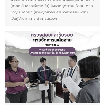
(ภาคตะวันออกเฉียงเหนือ) จังหวัดอุดรธานี โดยมี ดร.วิ
ชาญ นาคทอง (สามัญวิศวกร สาขาวิศวกรรมไฟฟ้า)
เป็นผู้ชำนาญการ นำการตรวจฯ