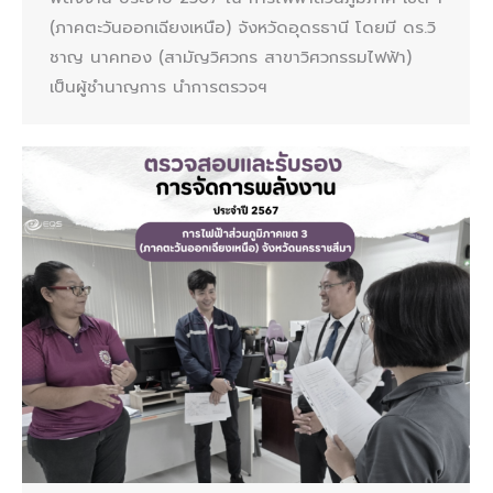
(ภาคตะวันออกเฉียงเหนือ) จังหวัดอุดรธานี โดยมี ดร.วิ
ชาญ นาคทอง (สามัญวิศวกร สาขาวิศวกรรมไฟฟ้า)
เป็นผู้ชำนาญการ นำการตรวจฯ