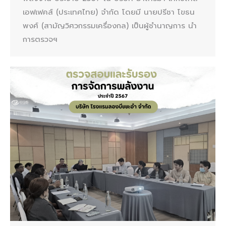
เอฟเฟคส์ (ประเทศไทย) จำกัด โดยมี นายปรีชา โขธน
พงศ์ (สามัญวิศวกรรมเครื่องกล) เป็นผู้ชำนาญการ นำ
การตรวจฯ