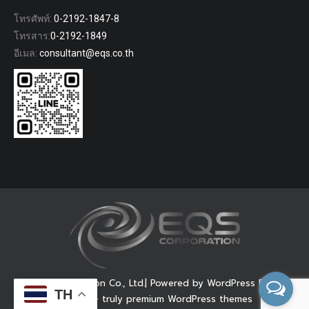
โทรศัพท์:
0-2192-1847-8
โทรสาร:
0-2192-1849
อีเมล:
consultant@eqs.co.th
© EQS Corporation Co., Ltd.| Powered by WordPress Dream-
TH
Theme — truly
premium WordPress themes