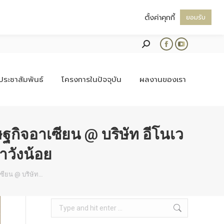
ตั้งค่าคุกกี้
ยอมรับ
Search:
Facebook
YouTube
page
page
opens
opens
ประชาสัมพันธ์
โครงการในปัจจุบัน
ผลงานของเรา
in
in
new
new
window
window
ฐกิจอาเซียน @ บริษัท อีโนเว
าวังน้อย
เซียน @ บริษัท…
Search: