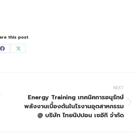
are this post
Share
Share
on
on
Facebook
X
NEXT
ร
Energy Training เทคนิคการอนุรักษ์
พลังงานเบื้องต้นในโรงานอุตสาหกรรม
Next
post:
@ บริษัท ไทยนิปปอน เซอิกิ จำกัด