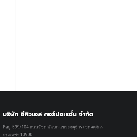
บริษัท อีคิวเอส คอร์ปอเรชั่น จำกัด
ที่อยู่: 599/104 ถนนรัชดาภิเษก แขวงจตุจักร เขตจตุจักร
กรุงเทพฯ 10900