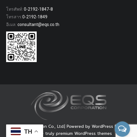
โทรศัพท์:
0-2192-1847-8
โทรสาร:
0-2192-1849
อีเมล:
consultant@eqs.co.th
© EQS Corporation Co., Ltd.| Powered by WordPress Dream-
TH
Theme — truly
premium WordPress themes