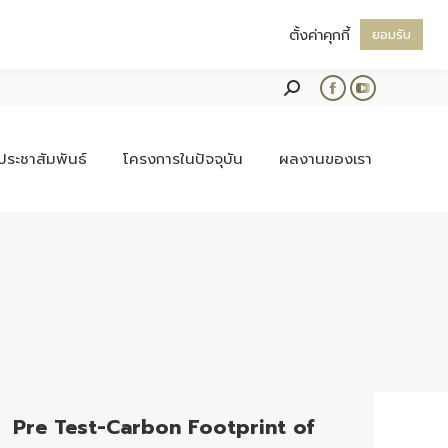
ตั้งค่าคุกกี้
ยอมรับ
Search:
Facebook
YouTube
page
page
opens
opens
ประชาสัมพันธ์
โครงการในปัจจุบัน
ผลงานของเรา
in
in
new
new
window
window
Pre Test-Carbon Footprint of