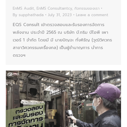
EnMS Audit
,
EnMS Consultantcy
,
กิจกรรมของเรา
By
supphathada
July 31, 2023
Leave a comment
EQS Consult เข้าตรวจสอบและรับรองการจัดการ
พลังงาน ประจำปี 2565 ณ บริษัท บี.กริม บีไอพี เพา
เวอร์ 1 จำกัด โดยมี มี นายปัญจะ ทั่งหิรัญ (วุฒิวิศวกร
สาขาวิศวกรรมเครื่องกล) เป็นผู้ชำนาญการ นำการ
ตรวจฯ