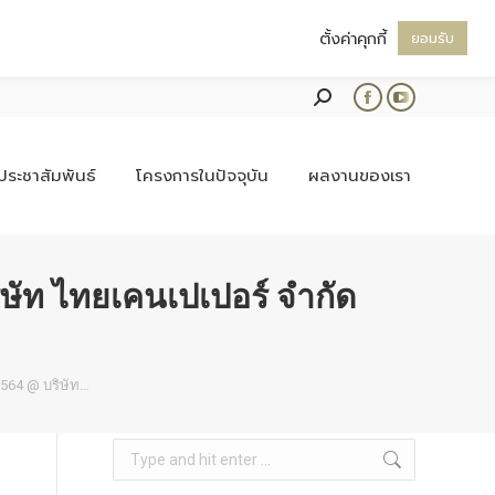
ตั้งค่าคุกกี้
ยอมรับ
Search:
Facebook
YouTube
page
page
opens
opens
ประชาสัมพันธ์
โครงการในปัจจุบัน
ผลงานของเรา
in
in
new
new
window
window
ัท ไทยเคนเปเปอร์ จํากัด
564 @ บริษัท…
Search: