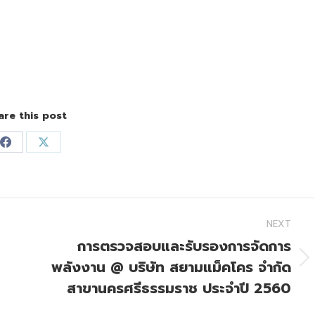
are this post
Share
Share
on
on
Facebook
X
NEXT
การตรวจสอบและรับรองการจัดการ
พลังงาน @ บริษัท สยามแม็คโคร จำกัด
Next
post:
สาขานครศรีธรรมราช ประจำปี 2560