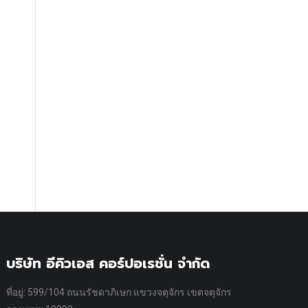
บริษัท อีคิวเอส คอร์ปอเรชั่น จำกัด
ที่อยู่: 599/104 ถนนรัชดาภิเษก แขวงจตุจักร เขตจตุจักร