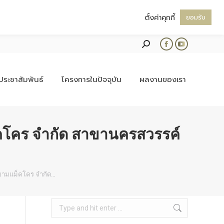
ตั้งค่าคุกกี้
ยอมรับ
Search:
Facebook
YouTube
page
page
opens
opens
ประชาสัมพันธ์
โครงการในปัจจุบัน
ผลงานของเรา
in
in
new
new
window
window
คโคร จำกัด สาขานครสวรรค์
ยามแม็คโคร จำกัด…
Search: