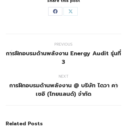
Share this post
Share
Share
on
on
Facebook
X
Post
PREVIOUS
navigation
การฝึกอบรมด้านพลังงาน Energy Audit รุ่นที่
Previous
3
post:
NEXT
การฝึกอบรมด้านพลังงาน @ บริษัท ไดวา คา
Next
เซอิ (ไทยแลนด์) จำกัด
post:
Related Posts