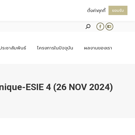
ตั้งค่าคุกกี้
ยอมรับ
Search:
Facebook
YouTube
page
page
opens
opens
ประชาสัมพันธ์
โครงการในปัจจุบัน
ผลงานของเรา
in
in
new
new
window
window
nique-ESIE 4 (26 NOV 2024)