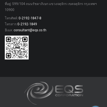
ที่อยู่: 599/104 ถนนรัชดาภิเษก แขวงจตุจักร เขตจตุจักร กรุงเทพฯ
10900
โทรศัพท์:
0-2192-1847-8
โทรสาร:
0-2192-1849
อีเมล:
consultant@eqs.co.th